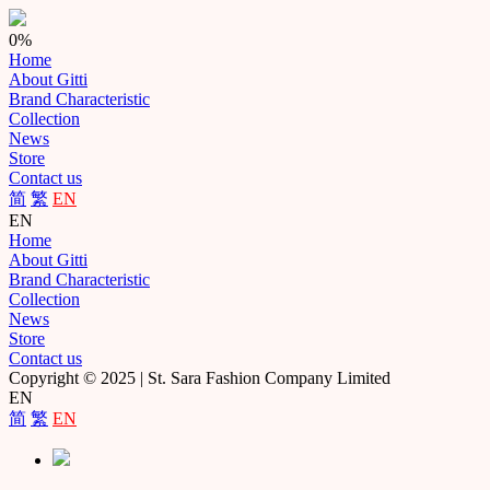
0%
Home
About Gitti
Brand Characteristic
Collection
News
Store
Contact us
简
繁
EN
EN
Home
About Gitti
Brand Characteristic
Collection
News
Store
Contact us
Copyright © 2025 | St. Sara Fashion Company Limited
EN
简
繁
EN